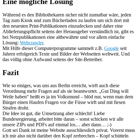
Eine mögliche Lösung
Während es den Bibliothekaren sicher nicht zumutbar wäre, jeden
Tag zum Kiosk und zum Bücherladen zu laufen um sich dort mit
den neuesten Print-Publikationen einzudecken und daher eine
Ablieferungspflicht seitens der Herausgeber verständlich ist, gibt es
bei Netzpublikationen eine altbewährte und vor allem einfache
Lösung:
Webcrawler
.
Mit Hilfe dieser Computerprogramme sammelt z.B.
Google
seit
Jahren erfolgreich Texte und Bilder der Webseiten weltweit. Und
das völlig ohne Aufwand seitens der Site-Betreiber.
Fazit
Wie so einiges, was uns aus Berlin erreicht, wirft auch diese
Verordnung mehr Fragen auf als sie beantwortet. „Gut Ding will
Weile haben“ heißt es ja im Volksmund – blöd nur, wenn man dem
Bürger einen Haufen Fragen vor die Füsse wirft und mit fiesen
Strafen droht.
Die Idee ist gut, die Umsetzung aber schlecht! Liebe
Bundesregierung, arbeitet bitte daran – sonst schicken wir alle
unsere ZIPs und PDFs auf einmal los… aber dann… ;-)
Gott sei Dank ist meine Website ausschliesslich privat. Vorerst muss
ich mir also nicht darüber den Kopf zerbrechen – Kopf schütteln