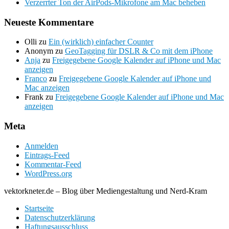
Verzerrter Ton der AirPods-Mikrofone am Mac beheben
Neueste Kommentare
Olli
zu
Ein (wirklich) einfacher Counter
Anonym
zu
GeoTagging für DSLR & Co mit dem iPhone
Anja
zu
Freigegebene Google Kalender auf iPhone und Mac
anzeigen
Franco
zu
Freigegebene Google Kalender auf iPhone und
Mac anzeigen
Frank
zu
Freigegebene Google Kalender auf iPhone und Mac
anzeigen
Meta
Anmelden
Eintrags-Feed
Kommentar-Feed
WordPress.org
vektorkneter.de – Blog über Mediengestaltung und Nerd-Kram
Startseite
Datenschutzerklärung
Haftungsausschluss