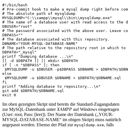
#!/bin/bash

# Pre-commit hook to make a mysql dump right before com
# The absolute path of mysqldump

MYSQLDUMP="C:\\xampp\\mysql\\bin\\mysqldump.exe"

# The name of a database user with read access to the d
DBUSER="root"

# The password associated with the above user. Leave co
DBPASS=""

# The database associated with this repository.

DBNAME="YOUR-MYSQL-DATABASE-NAME"

# The path relative to the repository root in which to 
DBPATH="_mysql"

printf "Dumping database ...\n"

[[ -d $DBPATH ]] || mkdir $DBPATH

if [ -n "$DBPASS" ]; then

 $MYSQLDUMP -u $DBUSER -p$DBPASS $DBNAME > $DBPATH/$DBN
else

 $MYSQLDUMP -u $DBUSER $DBNAME > $DBPATH/$DBNAME.sql

fi

printf "Adding database to repository...\n"

git add $DBPATH/$DBNAME.sql

exit 0
Im oben gezeigten Skript sind bereits die Standard-Zugangsdaten
zur MySQL-Datenbank unter
XAMPP
auf Windows eingetragen
(User: root, Pass: [leer]). Der Name der Datenbank („YOUR-
MYSQL-DATABASE-NAME“ im obigen Skript) muss natürlich
angepasst werden. Ebenso der Pfad zur
, falls
mysqldump.exe