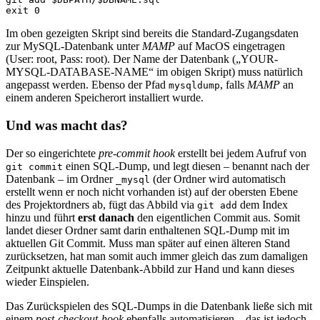
exit 0
Im oben gezeigten Skript sind bereits die Standard-Zugangsdaten
zur MySQL-Datenbank unter
MAMP
auf MacOS eingetragen
(User: root, Pass: root). Der Name der Datenbank („YOUR-
MYSQL-DATABASE-NAME“ im obigen Skript) muss natürlich
angepasst werden. Ebenso der Pfad
, falls
MAMP
an
mysqldump
einem anderen Speicherort installiert wurde.
Und was macht das?
Der so eingerichtete
pre-commit hook
erstellt bei jedem Aufruf von
einen SQL-Dump, und legt diesen – benannt nach der
git commit
Datenbank – im Ordner
(der Ordner wird automatisch
_mysql
erstellt wenn er noch nicht vorhanden ist) auf der obersten Ebene
des Projektordners ab, fügt das Abbild via
dem Index
git add
hinzu und führt
erst danach
den eigentlichen Commit aus. Somit
landet dieser Ordner samt darin enthaltenen SQL-Dump mit im
aktuellen Git Commit. Muss man später auf einen älteren Stand
zurücksetzen, hat man somit auch immer gleich das zum damaligen
Zeitpunkt aktuelle Datenbank-Abbild zur Hand und kann dieses
wieder Einspielen.
Das Zurückspielen des SQL-Dumps in die Datenbank ließe sich mit
einem
post-checkout-hook
ebenfalls automatisieren – das ist jedoch