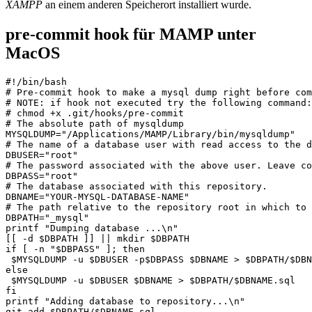
XAMPP
an einem anderen Speicherort installiert wurde.
pre-commit hook für MAMP unter
MacOS
#!/bin/bash

# Pre-commit hook to make a mysql dump right before com
# NOTE: if hook not executed try the following command:

# chmod +x .git/hooks/pre-commit

# The absolute path of mysqldump

MYSQLDUMP="/Applications/MAMP/Library/bin/mysqldump"

# The name of a database user with read access to the d
DBUSER="root"

# The password associated with the above user. Leave co
DBPASS="root"

# The database associated with this repository.

DBNAME="YOUR-MYSQL-DATABASE-NAME"

# The path relative to the repository root in which to 
DBPATH="_mysql"

printf "Dumping database ...\n"

[[ -d $DBPATH ]] || mkdir $DBPATH

if [ -n "$DBPASS" ]; then

 $MYSQLDUMP -u $DBUSER -p$DBPASS $DBNAME > $DBPATH/$DBN
else

 $MYSQLDUMP -u $DBUSER $DBNAME > $DBPATH/$DBNAME.sql

fi

printf "Adding database to repository...\n"

git add $DBPATH/$DBNAME.sql
