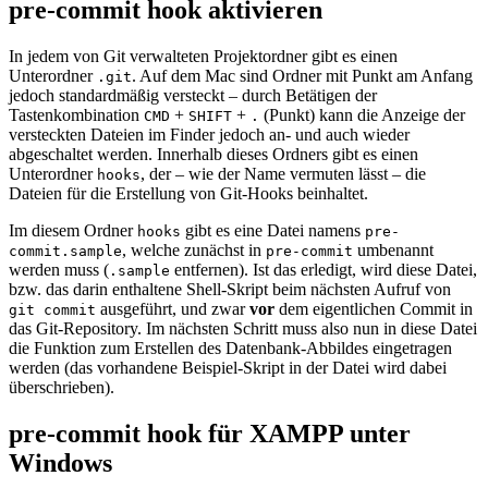
pre-commit hook aktivieren
In jedem von Git verwalteten Projektordner gibt es einen
Unterordner
. Auf dem Mac sind Ordner mit Punkt am Anfang
.git
jedoch standardmäßig versteckt – durch Betätigen der
Tastenkombination
+
+
(Punkt) kann die Anzeige der
CMD
SHIFT
.
versteckten Dateien im Finder jedoch an- und auch wieder
abgeschaltet werden. Innerhalb dieses Ordners gibt es einen
Unterordner
, der – wie der Name vermuten lässt – die
hooks
Dateien für die Erstellung von Git-Hooks beinhaltet.
Im diesem Ordner
gibt es eine Datei namens
hooks
pre-
, welche zunächst in
umbenannt
commit.sample
pre-commit
werden muss (
entfernen). Ist das erledigt, wird diese Datei,
.sample
bzw. das darin enthaltene Shell-Skript beim nächsten Aufruf von
ausgeführt, und zwar
vor
dem eigentlichen Commit in
git commit
das Git-Repository. Im nächsten Schritt muss also nun in diese Datei
die Funktion zum Erstellen des Datenbank-Abbildes eingetragen
werden (das vorhandene Beispiel-Skript in der Datei wird dabei
überschrieben).
pre-commit hook für XAMPP unter
Windows