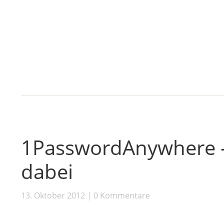
1PasswordAnywhere –
dabei
13. Oktober 2012
0 Kommentare